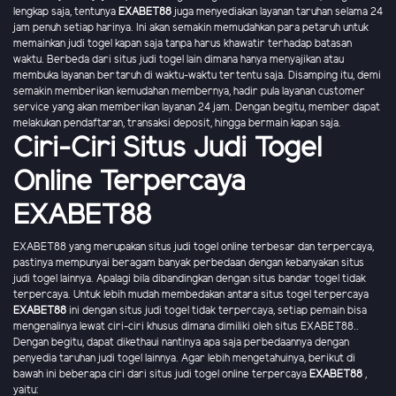
lengkap saja, tentunya
EXABET88
juga menyediakan layanan taruhan selama 24
jam penuh setiap harinya. Ini akan semakin memudahkan para petaruh untuk
memainkan judi togel kapan saja tanpa harus khawatir terhadap batasan
waktu. Berbeda dari situs judi togel lain dimana hanya menyajikan atau
membuka layanan bertaruh di waktu-waktu tertentu saja. Disamping itu, demi
semakin memberikan kemudahan membernya, hadir pula layanan customer
service yang akan memberikan layanan 24 jam. Dengan begitu, member dapat
melakukan pendaftaran, transaksi deposit, hingga bermain kapan saja.
Ciri-Ciri Situs Judi Togel
Online Terpercaya
EXABET88
EXABET88 yang merupakan situs judi togel online terbesar dan terpercaya,
pastinya mempunyai beragam banyak perbedaan dengan kebanyakan situs
judi togel lainnya. Apalagi bila dibandingkan dengan situs bandar togel tidak
terpercaya. Untuk lebih mudah membedakan antara situs togel terpercaya
EXABET88
ini dengan situs judi togel tidak terpercaya, setiap pemain bisa
mengenalinya lewat ciri-ciri khusus dimana dimiliki oleh situs EXABET88..
Dengan begitu, dapat dikethaui nantinya apa saja perbedaannya dengan
penyedia taruhan judi togel lainnya. Agar lebih mengetahuinya, berikut di
bawah ini beberapa ciri dari situs judi togel online terpercaya
EXABET88
,
yaitu: