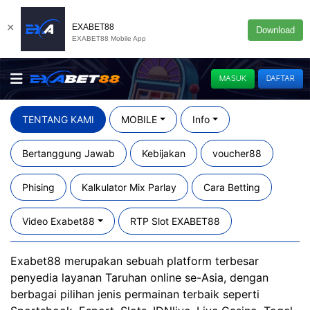
×
EXABET88
Download
EXABET88 Mobile App
MASUK
DAFTAR
TENTANG KAMI
MOBILE
Info
Bertanggung Jawab
Kebijakan
voucher88
Phising
Kalkulator Mix Parlay
Cara Betting
Video Exabet88
RTP Slot EXABET88
Exabet88 merupakan sebuah platform terbesar
penyedia layanan Taruhan online se-Asia, dengan
berbagai pilihan jenis permainan terbaik seperti