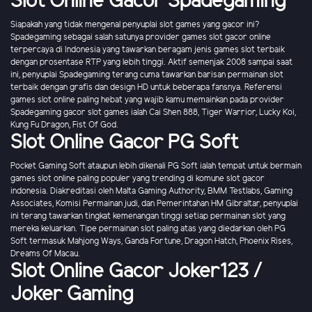
Slot Online Gacor Spadegaming
Siapakah yang tidak mengenal penyuplai slot games yang gacor ini?
Spadegaming sebagai salah satunya provider games slot gacor online
terpercaya di Indonesia yang tawarkan beragam jenis games slot terbaik
dengan prosentase RTP yang lebih tinggi. Aktif semenjak 2008 sampai saat
ini, penyuplai Spadegaming terang cuma tawarkan barisan permainan slot
terbaik dengan grafis dan design HD untuk beberapa fansnya. Referensi
games slot online paling hebat yang wajib kamu memainkan pada provider
Spadegaming gacor slot games ialah Cai Shen 888, Tiger Warrior, Lucky Koi,
Kung Fu Dragon, Fist Of God.
Slot Online Gacor PG Soft
Pocket Gaming Soft ataupun lebih dikenali PG Soft ialah tempat untuk bermain
games slot online paling populer yang trending di komune slot gacor
indonesia. Diakreditasi oleh Malta Gaming Authority, BMM Testlabs, Gaming
Associates, Komisi Permainan judi, dan Pemerintahan HM Gibraltar, penyuplai
ini terang tawarkan tingkat kemenangan tinggi setiap permainan slot yang
mereka keluarkan. Tipe permainan slot paling atas yang diedarkan oleh PG
Soft termasuk Mahjong Ways, Ganda Fortune, Dragon Hatch, Phoenix Rises,
Dreams Of Macau.
Slot Online Gacor Joker123 /
Joker Gaming