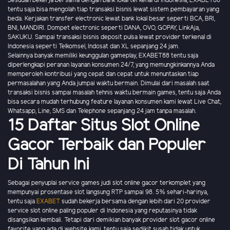
Sesudah bekerja bersama dengan bank lokal terkenal di Indonesia, EXABET88
tentu saja bisa mengolah tiap transaksi bisnis lewat sistem pembayaran yang
beda. Kerjakan transfer electronic lewat bank lokal besar seperti BCA, BRI,
BNI, MANDIRI. Dompet electronic seperti DANA, OVO, GOPAY, LinkAja,
SAKUKU. Sampai transaksi bisnis deposit pulsa lewat provider terkenal di
Indonesia seperti Telkomsel, Indosat dan XL sepanjang 24 jam.
Selainnya banyak memiliki keunggulan gameplay, EXABET88 tentu saja
diperlengkapi peranan layanan konsumen 24/7, yang memungkinkannya Anda
memperoleh kontribusi yang cepat dan cepat untuk menuntaskan tiap
permasalahan yang Anda jumpai waktu bermain. Dimulai dari masalah saat
transaksi bisnis sampai masalah tehnis waktu bermain games, tentu saja Anda
bisa secara mudah terhubung feature layanan konsumen kami lewat Live Chat,
Whatsapp, Line, SMS dan Telephone sepanjang 24 jam tanpa masalah.
15 Daftar Situs Slot Online
Gacor Terbaik dan Populer
Di Tahun Ini
Sebagai penyuplai service games judi slot online gacor terkomplet yang
mempunyai prosentase slot langsung RTP sampai 98. 5% sehari-harinya,
tentu saja
EXABET
sudah bekerja bersama dengan lebih dari 20 provider
service slot online paling populer di Indonesia yang reputasinya tidak
disangsikan kembali. Tetapi dari demikian banyak provider slot gacor online
favorite yang ada di website kami, tentu saja sedikit susah tidak untuk