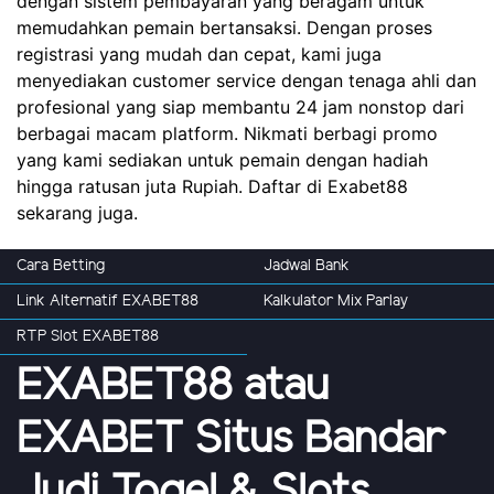
dengan sistem pembayaran yang beragam untuk
memudahkan pemain bertansaksi. Dengan proses
registrasi yang mudah dan cepat, kami juga
menyediakan customer service dengan tenaga ahli dan
profesional yang siap membantu 24 jam nonstop dari
berbagai macam platform. Nikmati berbagi promo
yang kami sediakan untuk pemain dengan hadiah
hingga ratusan juta Rupiah. Daftar di Exabet88
sekarang juga.
Cara Betting
Jadwal Bank
Link Alternatif EXABET88
Kalkulator Mix Parlay
RTP Slot EXABET88
EXABET88 atau
EXABET Situs Bandar
Judi Togel & Slots