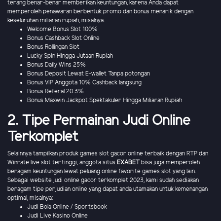
terang benar-benar memberikan keuntungan, karena Anda dapat
memperoleh penawaran berbentuk promo dan bonus menarik dengan
keseluruhan miliaran rupiah, misalnya:
Welcome Bonus Slot 100%
Bonus Cashback Slot Online
Bonus Rollingan Slot
Lucky Spin Hingga Jutaan Rupiah
Bonus Daily Wins 25%
Bonus Deposit Lewat E-wallet Tanpa potongan
Bonus VIP Anggota 10% Cashback langsung
Bonus Referal 20.3%
Bonus Maxwin Jackpot Spektakuler Hingga Miliaran Rupiah
2. Tipe Permainan Judi Online
Terkomplet
Selainnya tampilkan produk games slot gacor online terbaik dengan RTP dan
Winrate live slot tertinggi, anggota situs
EXABET
bisa juga memperoleh
beragam keuntungan lewat peluang online favorite games slot yang lain.
Sebagai website judi online gacor terkomplet 2023, kami sudah sediakan
beragam tipe perjudian online yang dapat anda utamakan untuk kemenangan
optimal, misalnya:
Judi Bola Online / Sportsbook
Judi Live Kasino Online