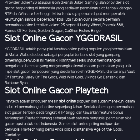
Provider Joker123 ataupun lebih dikenali Joker Gaming ialah provider slot
gacor terpenting di Indonesia yang sediakan permainan slot terbaik dengan
RTP dan Winrate tertinggi . Maka tentu saja pemain dapat memperoleh
keuntungan sampai beberapa ratus juta rupiah cuma secara bermain
permainan online terbitan Joker123 seperti Lucky Wheel, Phoenix 888,
Flames Of Fortune, Golden Dragon, CaiShen Riches Bingo.
Slot Online Gacor YGGDRASIL
YGGDRASIL adalah penyuplai taruhan online paling populer yang berbasiskan
di Malta. Walau disebut sebagai penyuplai terbaru slot yang gampang
dimenangi, penyuplai ini memiliki komitmen selalu untuk mendatangkan
pengalaman bermain yang menyenangkan lewat macam permainan yang unik.
Tipe slot gacor terpopuler yang diedarkan oleh YGGDRASIL diantaranya Vault
Of Fortune, Valley Of The Gods, Wild Wild Gold, Vikings Go Berzerk, dan
Rainbow Ryan.
Slot Online Gacor Playtech
Playtech adalah produsen mesin
slot online
populer dan sudah menekuni dalam
industri permainan judi online sepanjang tahun. Sediakan beragam permainan
slot gacor terbaik pada tingkat RTP tinggi dan tawarkan feature bonus
terkomplet, Playtech terang sebagai salah satunya penyuplai permainan slot
gacor opsi untuk slot Indonesia. Games slot online paling melipur dari
penyuplai Playtech yang perlu Anda coba diantaranya Age of the Gods,
Gladiator.