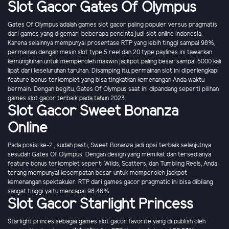
Slot Gacor Gates Of Olympus
Gates Of Olympus adalah games slot gacor paling populer versus pragmatis
dari games yang digemari beberapa pencinta judi slot online Indonesia.
Karena selainnya mempunyai prosentase RTP yang lebih tinggi sampai 98%,
permainan dengan mesin slot type 5 reel dan 20 type paylines ini tawarkan
kemungkinan untuk memperoleh maxwin jackpot paling besar sampai 5000 kali
lipat dari keseluruhan taruhan. Disamping itu, permainan slot ini diperlengkapi
feature bonus terkomplet yang bisa tingkatkan kemenangan Anda waktu
bermain. Dengan begitu, Gates Of Olympus saat ini dipandang seperti pilihan
games slot gacor terbaik pada tahun 2023.
Slot Gacor Sweet Bonanza
Online
Pada posisi ke-2 , sudah pasti, Sweet Bonanza jadi opsi terbaik selanjutnya
sesudah Gates Of Olympus. Dengan design yang memikat dan tersedianya
feature bonus terkomplet seperti Wilds, Scatters, dan Tumbling Reels, Anda
terang mempunyai kesempatan besar untuk memperoleh jackpot
kemenangan spektakuler. RTP dari games gacor pragmatic ini bisa dibilang
sangat tinggi yaitu mencapai 98.46%.
Slot Gacor Starlight Princess
Starlight princes sebagai games slot gacor favorite yang di publish oleh