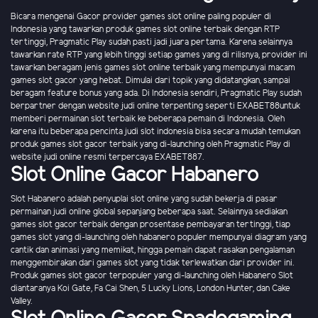
Bicara mengenai Gacor provider games slot online paling populer di
Indonesia yang tawarkan produk games slot online terbaik dengan RTP
tertinggi, Pragmatic Play sudah pasti jadi juara pertama. Karena selainnya
tawarkan rate RTP yang lebih tinggi setiap games yang di rilisnya, provider ini
tawarkan beragam jenis games slot online terbaik yang mempunyai macam
games slot gacor yang hebat. Dimulai dari topik yang didatangkan, sampai
beragam feature bonus yang ada. Di Indonesia sendiri, Pragmatic Play sudah
berpartner dengan website judi online terpenting seperti EXABET88untuk
memberi permainan slot terbaik ke beberapa pemain di Indonesia. Oleh
karena itu beberapa pencinta judi slot indonesia bisa secara mudah temukan
produk games slot gacor terbaik yang di-launching oleh Pragmatic Play di
website judi online resmi terpercaya EXABET887.
Slot Online Gacor Habanero
Slot Habanero adalah penyuplai slot online yang sudah bekerja di pasar
permainan judi online global sepanjang beberapa saat. Selainnya sediakan
games slot gacor terbaik dengan prosentase pembayaran tertinggi, tiap
games slot yang di-launching oleh habanero populer mempunyai diagram yang
cantik dan animasi yang memikat, hingga pemain dapat rasakan pengalaman
menggembirakan dari games slot yang tidak terlewatkan dari provider ini.
Produk games slot gacor terpopuler yang di-launching oleh Habanero Slot
diantaranya Koi Gate, Fa Cai Shen, 5 Lucky Lions, London Hunter, dan Cake
Valley.