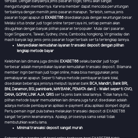
terbaik. Dengan banyaknya jenis pasaran togel, tentu akan sangat
menguntungkan membernya. Karena member dapat mencoba peruntungan
terbaiknya dengan memilih jenis pasaran manapun. Terlebih, semua jenis
pasaran togel apapun di
EXABET88
disediakan pula dengan keuntungan besar.
Melalui situs bndar judi togel online terpercaya ini, setiap pemain akan
disuguhkan dengan banyak pilihan pasaran terpopuler. Mulai dari pasaran
togel Singapore, Taiwan, Sydney, china, Cambodia, hongkong, Virginiaday dan
masih banyak lagi jenis-jenis pasaran togel terbaik serta terlengkap lainnya.
Menyediakan kemudahan layanan transaksi deposit dengan pilihan
lengkap metode bayar
Kelebihan lain dimana juga dimiliki
EXABET88
selaku bandar judi togel
terbesar adalah menyediakan layanan kemudahan transaksi deposit. Bilamana
member ingin bermain judi togel online, maka bisa menggunakan jenis
pemabayaran apapun. Seperti halnya metode pembayaran bank lokal,
disediakan beberapa jenisnya meliputi layanan bank
BCA, Mandiri, Bank BRI,
BNI, Danamon, BSI, paninbank, MAYBANK, PEMATA dan E - Wallet seperti OVO,
DANA, GOPAY, LINK AJA
,
QRIS
serta jenis bank lokal lainnya. Tidak hanya itu,
pilihan metode bayar memudahkan lain dimana juga turut disediakan adalah
adanya metode pembayaran aplikasi e-payment atau aplikasi dompet digital.
Perlu pemain ingat pula bahwa melakukan transaksi deposit di EXABET88
sangat terjamin keamanannya. Apalagi, prosesnya sama sekali tidak
membutuhkan waktu lama.
Minimal transaksi deposit sangat murah