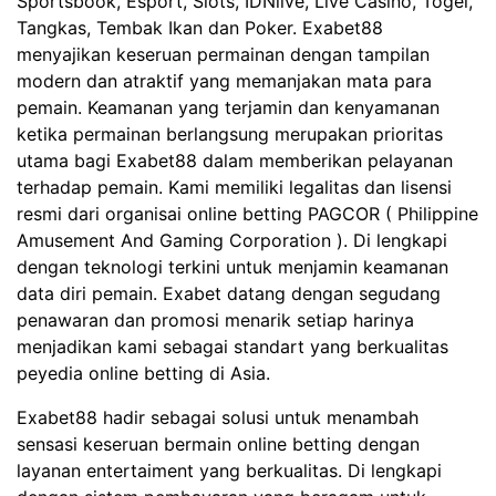
Sportsbook, Esport, Slots, IDNlive, Live Casino, Togel,
Tangkas, Tembak Ikan dan Poker. Exabet88
menyajikan keseruan permainan dengan tampilan
modern dan atraktif yang memanjakan mata para
pemain. Keamanan yang terjamin dan kenyamanan
ketika permainan berlangsung merupakan prioritas
utama bagi Exabet88 dalam memberikan pelayanan
terhadap pemain. Kami memiliki legalitas dan lisensi
resmi dari organisai online betting PAGCOR ( Philippine
Amusement And Gaming Corporation ). Di lengkapi
dengan teknologi terkini untuk menjamin keamanan
data diri pemain. Exabet datang dengan segudang
penawaran dan promosi menarik setiap harinya
menjadikan kami sebagai standart yang berkualitas
peyedia online betting di Asia.
Exabet88 hadir sebagai solusi untuk menambah
sensasi keseruan bermain online betting dengan
layanan entertaiment yang berkualitas. Di lengkapi