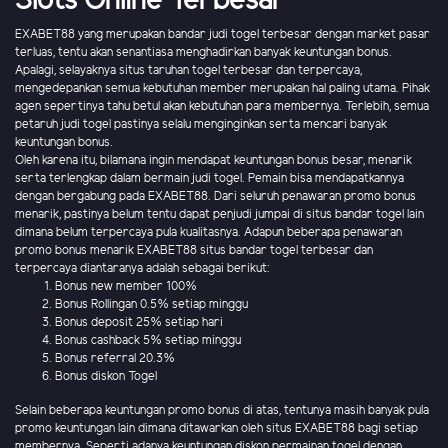
Slots Online Terbesar
EXABET88 yang merupakan bandar judi togel terbesar dengan market pasar
terluas, tentu akan senantiasa menghadirkan banyak keuntungan bonus.
Apalagi, selayaknya situs taruhan togel terbesar dan terpercaya,
mengedepankan semua kebutuhan member merupakan hal paling utama. Pihak
agen sepertinya tahu betul akan kebutuhan para membernya. Terlebih, semua
petaruh judi togel pastinya selalu menginginkan serta mencari banyak
keuntungan bonus.
Oleh karena itu, bilamana ingin mendapat keuntungan bonus besar, menarik
serta terlengkap dalam bermain judi togel. Pemain bisa mendapatkannya
dengan bergabung pada EXABET88. Dari seluruh penawaran promo bonus
menarik, pastinya belum tentu dapat penjudi jumpai di situs bandar togel lain
dimana belum terpercaya pula kualitasnya. Adapun beberapa penawaran
promo bonus menarik EXABET88 situs bandar togel terbesar dan
terpercaya diantaranya adalah sebagai berikut:
Bonus new member 100%
Bonus Rollingan 0.5% setiap minggu
Bonus deposit 25% setiap hari
Bonus cashback 5% setiap minggu
Bonus referral 20.3%
Bonus diskon Togel
Selain beberapa keuntungan promo bonus di atas, tentunya masih banyak pula
promo keuntungan lain dimana ditawarkan oleh situs EXABET88 bagi setiap
membernya. Seperti adanya keuntungan diskon permainan togel dengan