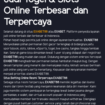
Online Terbesar dan
Terpercaya
Selamat datang di situs
EXABET88
atau
EXABET
. Platform penyedia layanan
judi online terbaik dan terbesar di Indonesia.
Pilihan tepat bagi pecinta judi online dengan layanan berkualitas.
EXABET88
Menyediakan pilihan permainan Slot gacor terlengkap di bidangnya yaitu
sportsbook, slots, Idnlive, eSports, togel, live casino, tangkas hingga tembak
ikan. Seluruh game bisa dimainkan lewat 1 user id yang didapat dari registrasi
EXABET88
yang mudah dan cepat. Didukung dengan sistem enkripsi tercepat
EXABET88
menghadirkan permainan bebas hambatan maupun bug. Dengan
desain tampilan yang menarik dan memanjakan mata, nikmati sensasi bermain
judi online yang seru serta menantang. Kepuasan dan kenyamanan member
menjadi prioritas utama EXABET88.
Situs Betting Online Resmi Terpercaya EXABET88
Sebagai situs resmi terpercaya,
EXABET88
memiliki legalitas dan lisensi
resmi dari bmm testlab yang menjamin keamanan data diri member. Kami
juga memiliki sistem pembayaran terlengkap lewat bekerjasama dengan
perbankan, e wallet, dan virtual account populer di Indonesia yang
memudahkan member bertransaksi deposit maupun withdraw. Dilengkapi
dengan pusat bantuan customer service yang ramah dan profesional siap