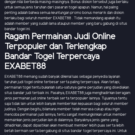
dengan nilai berbeda masing-masingnya. Bonus diskon tersebut juga berlaku
untuk semua jenis taruhan dari pasaran togel apapun. Namun, hal paling
penting adalah bahwa semua keuntungan promo bonus menarik dan diskon
berlaku bagi seluruh member EXABET88 . Tidak memandang apakah itu
adalah member yang sudah lama ataupun member yang baru gabung di situs
bandar togel ini.
Ragam Permainan Judi Online
Terpopuler dan Terlengkap
Bandar Togel Terpercaya
EXABET88
EXABET88 memang sudah banyak dikenal luas sebagai penyedia layanan
taruhan judi togel online terbesar serta paling terpercaya. Akan tetapi,
permainan togel tentu bukanlah satu-satunya game perjudian yang disediakan
situs bandar judi terbaik ini. Pasalnya, EXABET88 juga menghadirkan beragam
jenis permainan jud online terbaik serta terpopuler lainnya. Tujuannya tentu
saja tidak lain untuk lebih banyak memberikan kepuasan bagi seluruh member
judinya. Dengan begitu, bilamana member telah merasa cukup atau ingin
mencoba permainan judi lainnya, tentu sangat memungkinkan untuk member
memainkan jenis perjudian lain di dalamnya. Banyaknya jenis game yang
dihadirkan, dapat dipastikan akan membuat member lebih puas serta lebih
betah bermain serta bergabung di situs bandar togel terpercaya ini. Untuk