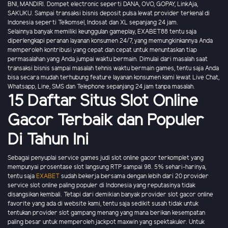
BNI, MANDIRI. Dompet electronic seperti DANA, OVO, GOPAY, LinkAja,
SAKUKU. Sampai transaksi bisnis deposit pulsa lewat provider terkenal di
Indonesia seperti Telkomsel, Indosat dan XL sepanjang 24 jam.
Selainnya banyak memiliki keunggulan gameplay, EXABET88 tentu saja
diperlengkapi peranan layanan konsumen 24/7, yang memungkinkannya Anda
memperoleh kontribusi yang cepat dan cepat untuk menuntaskan tiap
permasalahan yang Anda jumpai waktu bermain. Dimulai dari masalah saat
transaksi bisnis sampai masalah tehnis waktu bermain games, tentu saja Anda
bisa secara mudah terhubung feature layanan konsumen kami lewat Live Chat,
Whatsapp, Line, SMS dan Telephone sepanjang 24 jam tanpa masalah.
15 Daftar Situs Slot Online
Gacor Terbaik dan Populer
Di Tahun Ini
Sebagai penyuplai service games judi slot online gacor terkomplet yang
mempunyai prosentase slot langsung RTP sampai 98. 5% sehari-harinya,
tentu saja
EXABET
sudah bekerja bersama dengan lebih dari 20 provider
service slot online paling populer di Indonesia yang reputasinya tidak
disangsikan kembali. Tetapi dari demikian banyak provider slot gacor online
favorite yang ada di website kami, tentu saja sedikit susah tidak untuk
tentukan provider slot gampang menang yang mana berikan kesempatan
paling besar untuk memperoleh jackpot maxwin yang spektakuler. Untuk