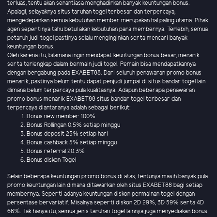
terluas, tentu akan senantiasa menghadirkan banyak keuntungan bonus.
Apalagi, selayaknya situs taruhan togel terbesar dan terpercaya,
mengedepankan semua kebutuhan member merupakan hal paling utama. Pihak
agen sepertinya tahu betul akan kebutuhan para membernya. Terlebih, semua
petaruh judi togel pastinya selalu menginginkan serta mencari banyak
keuntungan bonus.
Oleh karena itu, bilamana ingin mendapat keuntungan bonus besar, menarik
serta terlengkap dalam bermain judi togel. Pemain bisa mendapatkannya
dengan bergabung pada EXABET88. Dari seluruh penawaran promo bonus
menarik, pastinya belum tentu dapat penjudi jumpai di situs bandar togel lain
dimana belum terpercaya pula kualitasnya. Adapun beberapa penawaran
promo bonus menarik EXABET88 situs bandar togel terbesar dan
terpercaya diantaranya adalah sebagai berikut:
Bonus new member 100%
Bonus Rollingan 0.5% setiap minggu
Bonus deposit 25% setiap hari
Bonus cashback 5% setiap minggu
Bonus referral 20.3%
Bonus diskon Togel
Selain beberapa keuntungan promo bonus di atas, tentunya masih banyak pula
promo keuntungan lain dimana ditawarkan oleh situs EXABET88 bagi setiap
membernya. Seperti adanya keuntungan diskon permainan togel dengan
persentase bervariatif. Misalnya seperti diskon 2D 29%, 3D 59% serta 4D
66%. Tak hanya itu, semua jenis taruhan togel lainnya juga menyediakan bonus