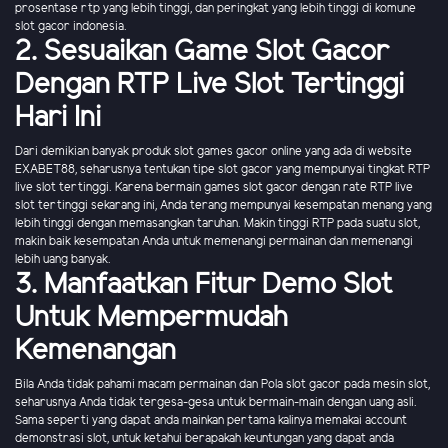
prosentase rtp yang lebih tinggi, dan peringkat yang lebih tinggi di komune
slot gacor indonesia.
2. Sesuaikan Game Slot Gacor
Dengan RTP Live Slot Tertinggi
Hari Ini
Dari demikian banyak produk slot games gacor online yang ada di website
EXABET88, seharusnya tentukan tipe slot gacor yang mempunyai tingkat RTP
live slot tertinggi. Karena bermain games slot gacor dengan rate RTP live
slot tertinggi sekarang ini, Anda terang mempunyai kesempatan menang yang
lebih tinggi dengan memasangkan taruhan. Makin tinggi RTP pada suatu slot,
makin baik kesempatan Anda untuk memenangi permainan dan memenangi
lebih uang banyak.
3. Manfaatkan Fitur Demo Slot
Untuk Mempermudah
Kemenangan
Bila Anda tidak pahami macam permainan dan Pola slot gacor pada mesin slot,
seharusnya Anda tidak tergesa-gesa untuk bermain-main dengan uang asli.
Sama seperti yang dapat anda mainkan pertama kalinya memakai account
demonstrasi slot, untuk ketahui berapakah keuntungan yang dapat anda