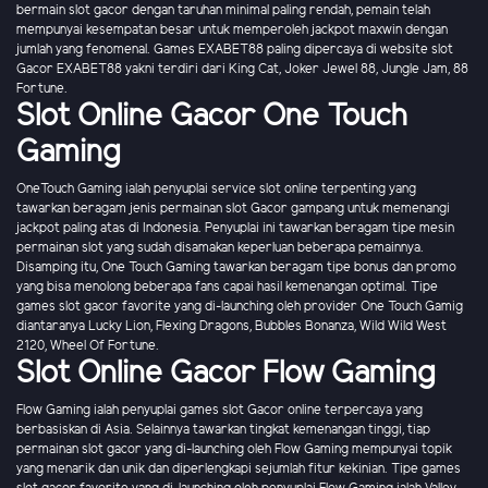
bermain slot gacor dengan taruhan minimal paling rendah, pemain telah
mempunyai kesempatan besar untuk memperoleh jackpot maxwin dengan
jumlah yang fenomenal. Games EXABET88 paling dipercaya di website slot
Gacor EXABET88 yakni terdiri dari King Cat, Joker Jewel 88, Jungle Jam, 88
Fortune.
Slot Online Gacor One Touch
Gaming
OneTouch Gaming ialah penyuplai service slot online terpenting yang
tawarkan beragam jenis permainan slot Gacor gampang untuk memenangi
jackpot paling atas di Indonesia. Penyuplai ini tawarkan beragam tipe mesin
permainan slot yang sudah disamakan keperluan beberapa pemainnya.
Disamping itu, One Touch Gaming tawarkan beragam tipe bonus dan promo
yang bisa menolong beberapa fans capai hasil kemenangan optimal. Tipe
games slot gacor favorite yang di-launching oleh provider One Touch Gamig
diantaranya Lucky Lion, Flexing Dragons, Bubbles Bonanza, Wild Wild West
2120, Wheel Of Fortune.
Slot Online Gacor Flow Gaming
Flow Gaming ialah penyuplai games slot Gacor online terpercaya yang
berbasiskan di Asia. Selainnya tawarkan tingkat kemenangan tinggi, tiap
permainan slot gacor yang di-launching oleh Flow Gaming mempunyai topik
yang menarik dan unik dan diperlengkapi sejumlah fitur kekinian. Tipe games