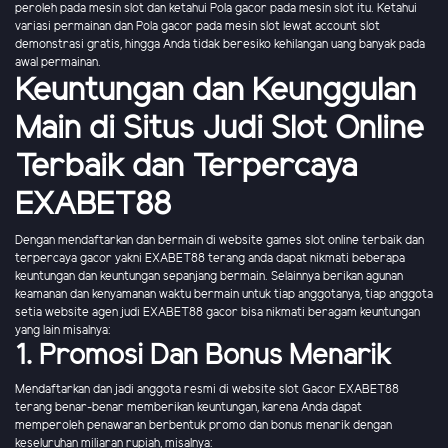
peroleh pada mesin slot dan ketahui Pola gacor pada mesin slot itu. Ketahui
variasi permainan dan Pola gacor pada mesin slot lewat account slot
demonstrasi gratis, hingga Anda tidak beresiko kehilangan uang banyak pada
awal permainan.
Keuntungan dan Keunggulan
Main di Situs Judi Slot Online
Terbaik dan Terpercaya
EXABET88
Dengan mendaftarkan dan bermain di website games slot online terbaik dan
terpercaya gacor yakni EXABET88 terang anda dapat nikmati beberapa
keuntungan dan keuntungan sepanjang bermain. Selainnya berikan agunan
keamanan dan kenyamanan waktu bermain untuk tiap anggotanya, tiap anggota
setia website agen judi EXABET88 gacor bisa nikmati beragam keuntungan
yang lain misalnya:
1. Promosi Dan Bonus Menarik
Mendaftarkan dan jadi anggota resmi di website slot Gacor EXABET88
terang benar-benar memberikan keuntungan, karena Anda dapat
memperoleh penawaran berbentuk promo dan bonus menarik dengan
keseluruhan miliaran rupiah, misalnya: