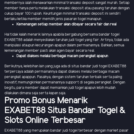
membernya ialah menawarkan minimal transaksi deposit sangat murah. Setiap
member hanya perlu melakukan transaksi deposit atau pasang taruhan dengan
cukup bayar 100 rupiah. Keuntungan minimal transaksi deposit ini sendiri
berlaku ketika member memilih jenis pasaran togel manapun.
Kemenangan setiap member akan dibayar secara fair dan real
Hal tidak kalah menarik lainnya apabila bergabung bersama bandar togel
EXABET88 adalah menyediakan taruhan judi togel yang fair. Artinya, tidak ada
manipulasi ataupun kecurangan apapun dalam permainannya. Bahkan, semua
kemenangan member pasti akan agen bayar secara real.
Dapat diakses melalui berbagai macam perangkat apapun
Berikutnya, kelebihan lain yang juga ada di situs bandar judi togel EXABET88
terpercaya adalah permainannya dapat diakses melalui berbagai macam
perangkat apappun. Pasalnya, dengan sistem taruhan terbaik serta paling
inovatif, memungkinkan permainannya support di segala perangkat. Dengan
begitu, para member dapat memainkan judi togel apapun lebih mudah
dilakukan dimana saja serta kapan saja.
Promo Bonus Menarik
EXABET88 Situs Bandar Togel &
Slots Online Terbesar
EXABET88 yang merupakan bandar judi togel terbesar dengan market pasar