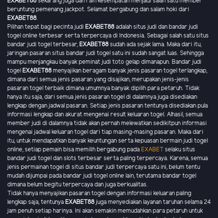
EXABET88
sekarang juga dan raih kesempatan menjadi salah satu member
beruntung pemenang jackpot. Selamat bergabung dan salam hoki dari
EXABET88
.
Pilihan tepat bagi pecinta judi
EXABET88
adalah situs judi dan bandar judi
togel online terbesar serta terpercaya di Indonesia. Sebagai salah satu situs
bandar judi togel terbesar,
EXABET88
sudah ada sejak lama. Maka dari itu,
jaringan pasaran situs bandar judi togel satu ini sudah sangat luas. Sehingga
mampu menjangkau banyak peminat judi toto gelap dimanapun. Bandar judi
togel
EXABET88
menyajikan beragam banyak jenis pasaran togel terlangkap,
dimana dari semua jenis pasaran yang disajikan, merupakan jenis-jenis
pasaran togel terbaik dimana umumnya banyak dipilih para petaruh. Tidak
hanya itu saja, dari semua jenis pasaran togel di dalamnya juga disediakan
lengkap dengan jadwal pasaran. Setiap jenis pasaran tentunya disediakan pula
informasi lengkap dan akurat mengenai result keluaran togel. Alhasil, semua
member judi di dalamnya tidak akan pernah melewatkan sedikitpun informasi
mengenai jadwal keluaran togel dari tiap masing-masing pasaran. Maka dari
itu, untuk mendapatkan banyak keuntungan serta kepuasan bermain judi togel
online, setiap pemain bisa memilih bergabung pada
EXABET
selaku situs
bandar judi togel dan slots terbesar serta paling terpercaya. Karena, semua
jenis permainan togel di situs bandar judi terpercaya satu ini, belum tentu
mudah dijumpai pada bandar judi togel online lain, terutama bandar togel
dimana belum begitu terpercaya dan juga berkualitas.
Tidak hanya menyajikan pasaran togel dengan informasi keluaran paling
lengkap saja, tentunya
EXABET88
juga menyediakan layanan taruhan selama 24
jam penuh setiap harinya. Ini akan semakin memudahkan para petaruh untuk